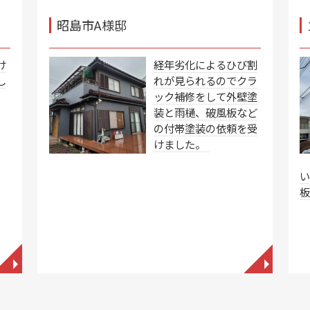
昭島市A様邸
け
経年劣化によるひび割
し
れが見られるのでクラ
ック補修をして外壁塗
装と雨樋、破風板など
の付帯塗装の依頼を受
けました。
◥
◥