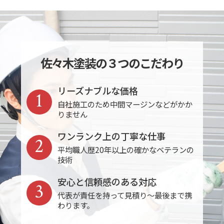
佐々木塗装の３つのこだわり
リーズナブルな価格
1
自社施工のため中間マージンなどがかか
りません
ワンランク上の丁寧な仕事
2
平均職人歴20年以上の確かなベテランの
技術
安心と信頼感のある対応
3
代表が責任を持って見積り～最後まで携
わります。