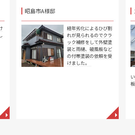
昭島市A様邸
け
経年劣化によるひび割
し
れが見られるのでクラ
ック補修をして外壁塗
装と雨樋、破風板など
の付帯塗装の依頼を受
けました。
◥
◥