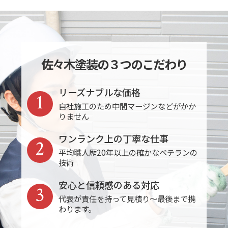
佐々木塗装の３つのこだわり
リーズナブルな価格
1
自社施工のため中間マージンなどがかか
りません
ワンランク上の丁寧な仕事
2
平均職人歴20年以上の確かなベテランの
技術
安心と信頼感のある対応
3
代表が責任を持って見積り～最後まで携
わります。